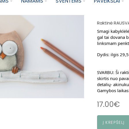
AMS
NAMAMS
ŠVENTĖMS
PAVEIKSLAI
Raktinė RAUSV
Smagi kabyklėlė
gal tai dovana
linksmam penk
Dydis: ilgis 29,
SVARBU: Ši rakti
skirtis nuo pav
detalių- akinuku
Gamybos laikas: 
17.00€