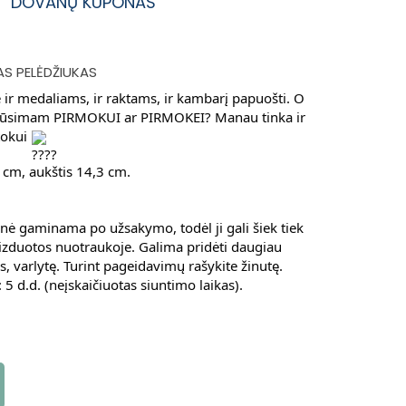
DOVANŲ KUPONAS
AS PELĖDŽIUKAS
 ir medaliams, ir raktams, ir kambarį papuošti. O
 būsimam PIRMOKUI ar PIRMOKEI? Manau tinka ir
tokui
5 cm, aukštis 14,3 cm.
nė gaminama po užsakymo, todėl ji gali šiek tiek
aizduotos nuotraukoje. Galima pridėti daugiau
s, varlytę. Turint pageidavimų rašykite žinutę.
5 d.d. (neįskaičiuotas siuntimo laikas).