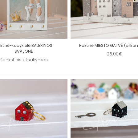
ktinė-kabyklėlė BALERINOS
Raktinė MIESTO GATVĖ (pilkai 
SVAJONĖ
25.00€
Išankstinis užsakymas