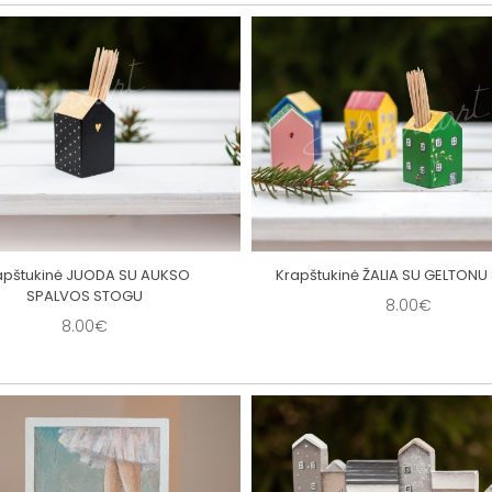
apštukinė JUODA SU AUKSO
Krapštukinė ŽALIA SU GELTON
SPALVOS STOGU
8.00€
8.00€