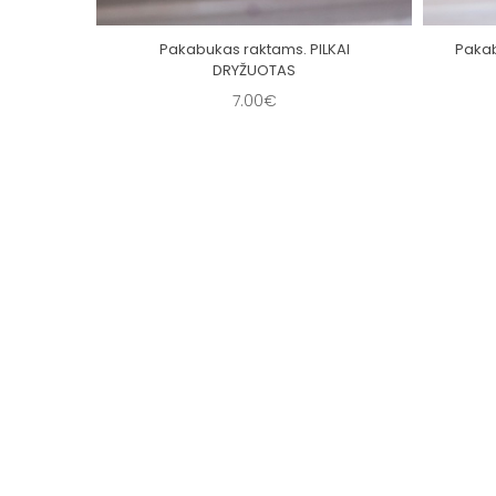
INIS
Pakabukas raktams. PILKAI
Paka
DRYŽUOTAS
7.00€