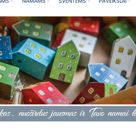
AMS
NAMAMS
ŠVENTĖMS
PAVEIKSLAI