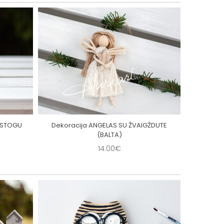
U STOGU
Dekoracija ANGELAS SU ŽVAIGŽDUTE
Be
(BALTA)
14.00€