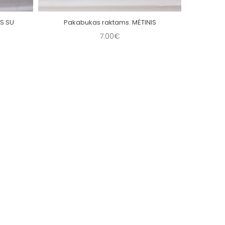
S SU
Pakabukas raktams. MĖTINIS
Pa
7.00€