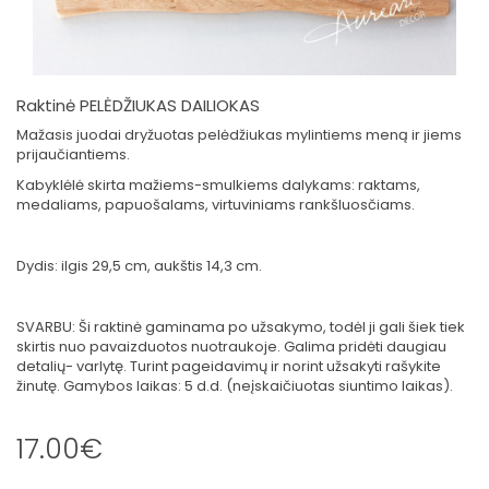
Raktinė PELĖDŽIUKAS DAILIOKAS
Mažasis juodai dryžuotas pelėdžiukas mylintiems meną ir jiems
prijaučiantiems.
Kabyklėlė skirta mažiems-smulkiems dalykams: raktams,
medaliams, papuošalams, virtuviniams rankšluosčiams.
Dydis: ilgis 29,5 cm, aukštis 14,3 cm.
SVARBU: Ši raktinė gaminama po užsakymo, todėl ji gali šiek tiek
skirtis nuo pavaizduotos nuotraukoje. Galima pridėti daugiau
detalių- varlytę. Turint pageidavimų ir norint užsakyti rašykite
žinutę. Gamybos laikas: 5 d.d. (neįskaičiuotas siuntimo laikas).
17.00€